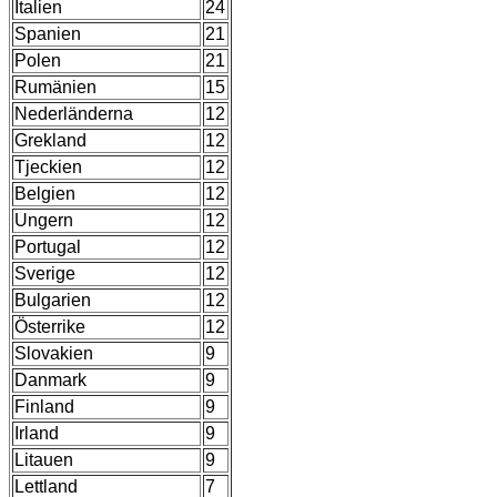
Italien
24
Spanien
21
Polen
21
Rumänien
15
Nederländerna
12
Grekland
12
Tjeckien
12
Belgien
12
Ungern
12
Portugal
12
Sverige
12
Bulgarien
12
Österrike
12
Slovakien
9
Danmark
9
Finland
9
Irland
9
Litauen
9
Lettland
7