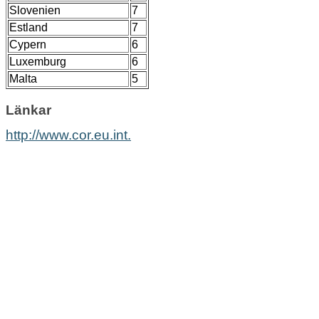
Slovenien
7
Estland
7
Cypern
6
Luxemburg
6
Malta
5
Länkar
http://www.cor.eu.int.