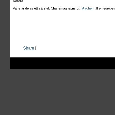
Notera
Varje år delas ett särskilt Charlemagnepris ut i
Aachen
till en europeis
Share
|