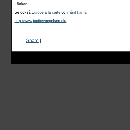
Länkar
Se också
Europe à la carte
och
hård kärna
.
http://www.junibevaegelsen.dk/
Share
|