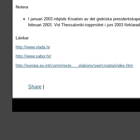
Notera
I januari 2003 inbjöds Kroatien av det grekiska presidents
februari 2003. Vid Thessaloniki-toppmötet i juni 2003 förklara
Länkar
http://www.vlada.hr
http://www.sabor.hr/
http://europa.eu.int/comm/exte......elations/see/croatia/index.htm
Share
|